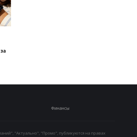
Xiaomi выпустила Redmi
Фанаты GTA 6
17, но новый смартфон
дождались: Rockstar
оказался хуже
раскрыла дату
 за
предыдущей модели
большого показа и
удивила местом
премьеры
Финансы
аний", "Актуально", "Промо", публикуются на правах