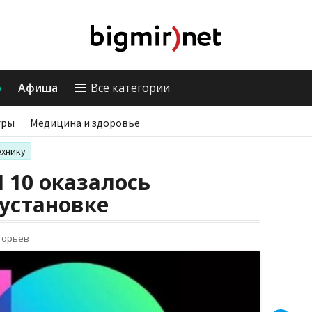
о
Афиша
Все категории
гры
Медицина и здоровье
ехнику
 10 оказалось
установке
горьев