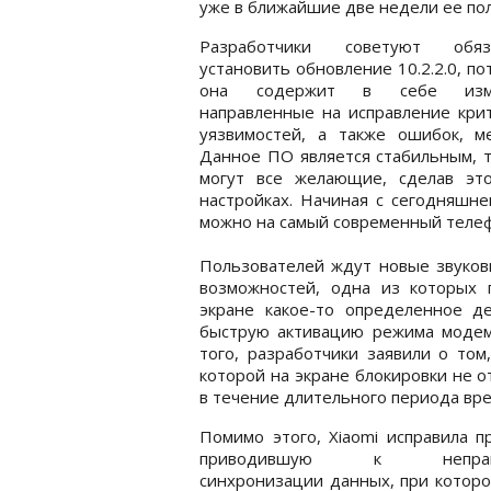
уже в ближайшие две недели ее по
Разработчики советуют обяз
установить обновление 10.2.2.0, по
она содержит в себе изме
направленные на исправление кри
уязвимостей, а также ошибок, 
Данное ПО является стабильным, т
могут все желающие, сделав это
настройках. Начиная с сегодняшне
можно на самый современный телеф
Пользователей ждут новые звуков
возможностей, одна из которых 
экране какое-то определенное де
быструю активацию режима модем
того, разработчики заявили о том
которой на экране блокировки не 
в течение длительного периода вре
Помимо этого, Xiaomi исправила п
приводившую к неправи
синхронизации данных, при котор