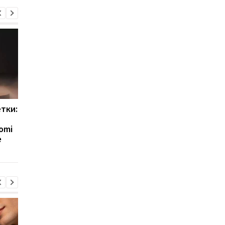
етки:
Xiaomi готовит два
Появилось новое фо
бюджетных хита:
Xiaomi Mix Fold 5: его
omi
раскрыты Redmi Watch 6
уже сравнивают с
e
Active и Watch 6 Lite
iPhone Ultra