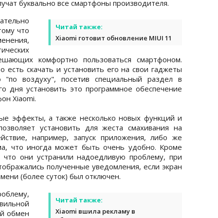
лучат буквально все смартфоны производителя.
ательно
Читай также:
тому что
Xiaomi готовит обновление MIUI 11
нения,
тических
мешающих комфортно пользоваться смартфоном.
о есть скачать и установить его на свои гаджеты
 "по воздуху", посетив специальный раздел в
го дня установить это программное обеспечение
он Xiaomi.
ые эффекты, а также несколько новых функций и
позволяет установить для жеста смахивания на
йствие, например, запуск приложения, либо же
а, что иногда может быть очень удобно. Кроме
, что они устранили надоедливую проблему, при
отображались полученные уведомления, если экран
мени (более суток) был отключен.
роблему,
Читай также:
льной
Xiaomi вшила рекламу в
ой обмен