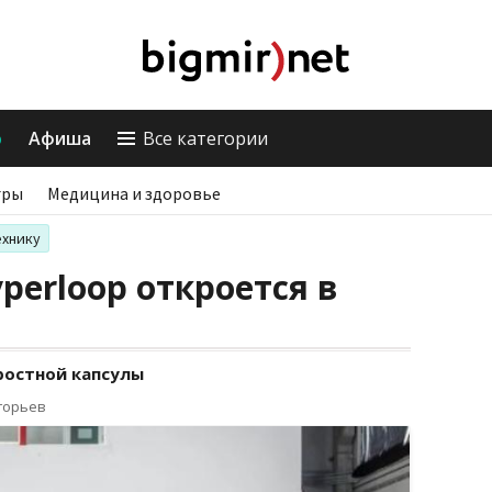
о
Афиша
Все категории
гры
Медицина и здоровье
ехнику
perloop откроется в
ростной капсулы
горьев