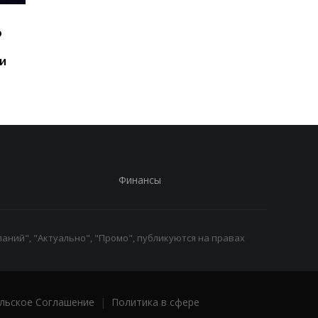
Шесть смартфонов за
Назван самый люби
ю
год: Nothing готовит
iPhone пользователе
самый масштабный
и это не новый флаг
и
запуск в своей истории
Финансы
аний", "Актуально", "Промо", публикуются на правах
льское Соглашение
|
Политика в сфере