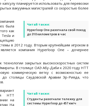
е капсулу планируется использовать для перевозки
крытых вакуумных магистралей со скоростью более
омпания
Читай также:
ies была
Hyperloop One разогнала свой поезд
того как
до 310 километров в час
 Tesla и
нцепцию
стемы в 2012 году. Вторым крупнейшим игроком в
 является компания Hyperloop One – дочернее
к технологии закрытых высокоскоростных систем
мираты. В столице ОАЭ Абу-Даби к 2020 году HTT
тровую коммерческую ветку с возможностью ее
 до столицы Саудовской Аравии Эр-Рияда, что
в.
ариант
Читай также:
ния HTT
Студенты разогнали тележку для
ании на
системы Hyperloop до 457 км/ч
ятии. На