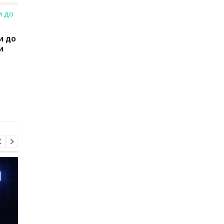
и до
и
Илон Маск показал
Илон Маск определи
туннель Hyperloop
с датой открытия
Hyperloop