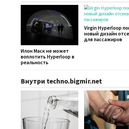
Virgin Hyperloop п
новый дизайн отс
для пассажиров
Илон Маск не может
воплотить Hyperloop в
реальность
Внутри techno.bigmir.net