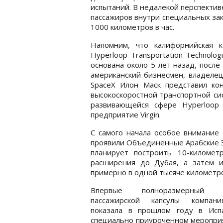
испытаний. В недалекой перспектив
пассажиров внутри специальных за
1000 километров в час.
Напомним, что калифорнийская к
Hyperloop Transportation Technolog
основана около 5 лет назад, после 
американский бизнесмен, владелец
SpaceX Илон Маск представил ко
высокоскоростной транспортной си
развивающейся сфере Hyperloop
предприятие Virgin.
С самого начала особое внимание 
проявили Объединенные Арабские Э
планирует построить 10-киломе
расширения до Дубая, а затем и
примерно в одной тысяче километро
Впервые полноразмерный в
пассажирской капсулы компа
показала в прошлом году в Исп
специально приуроченном меропри