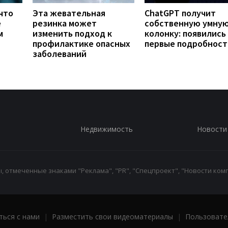
что
Эта жевательная
ChatGPT получит
е
резинка может
собственную умну
м
изменить подход к
колонку: появились
профилактике опасных
первые подробност
заболеваний
Недвижимость
Новости
 отмеченные знаками "Реклама", "PR", "Спецпроект", "Новости комп
ться с нами
|
Разместить свои видеоматериалы
|
Пользовате