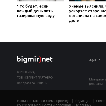
Что будет, если
Ученые выяснили, 
каждый день пить
ускоряет старени
газированную воду
организма на само
деле
Афиша
© 2000-2024,
ТОВ «КЕПРЕЙТ ПАРТНЕРС».
Материалы,
Все права защищены.
рекламы.
Наши контакты и схема проезда
|
Редакция
|
Связа
конфиденциальности и персональных данных