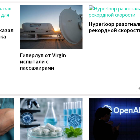
Hyperloop разогнал
оказал
рекордной скорост
ека
Гиперлуп от Virgin
испытали с
пассажирами