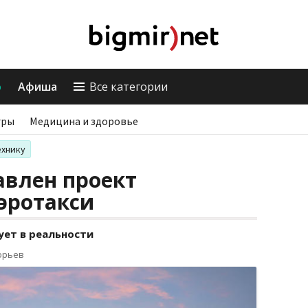
о
Афиша
Все категории
гры
Медицина и здоровье
ехнику
авлен проект
эротакси
ует в реальности
орьев