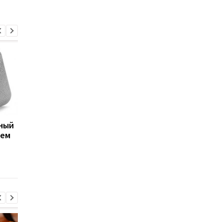
мный
Представлена первая
CES 2019: Показан
еем
флешка на 4 ТБ
рабочий гибкий
смартфон от
неизвестного
производителя