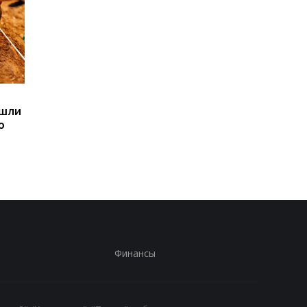
Sega превратила
Магнитные бури,
ашли
легендарные консоли в
прогноз на 6, 7, 8
ю
наручные часы: фанаты
августа: подробност
оценят
по дням
Финансы