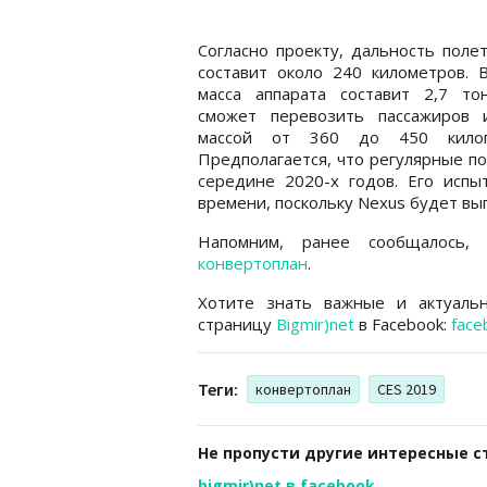
Согласно проекту, дальность поле
составит около 240 километров. 
масса аппарата составит 2,7 то
сможет перевозить пассажиров 
массой от 360 до 450 килог
Предполагается, что регулярные п
середине 2020-х годов. Его исп
времени, поскольку Nexus будет вы
Напомним, ранее сообщалось
конвертоплан
.
Хотите знать важные и актуаль
страницу
Bigmir)net
в Facebook:
face
Теги:
конвертоплан
CES 2019
Не пропусти другие интересные с
bigmir)net в facebook