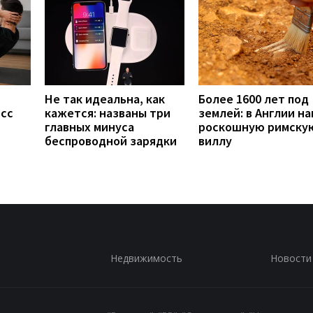
Не так идеальна, как
Более 1600 лет под
есс
кажется: названы три
землей: в Англии н
главных минуса
роскошную римску
беспроводной зарядки
виллу
Недвижимость
Новости