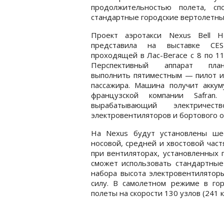
продолжительностью полета, сп
стандартные городские вертолетны
Проект аэротакси Nexus Bell Hel
представила на выставке CE
проходящей в Лас-Вегасе с 8 по 11
Перспективный аппарат план
выполнить пятиместным — пилот и
пассажира. Машина получит акку
французской компании Safran.
вырабатывающий электриче
электровентиляторов и бортового 
На Nexus будут установлены ше
носовой, средней и хвостовой част
при вентиляторах, установленных 
сможет использовать стандартные
набора высота электровентилятор
силу. В самолетном режиме в го
полеты на скорости 130 узлов (241 к