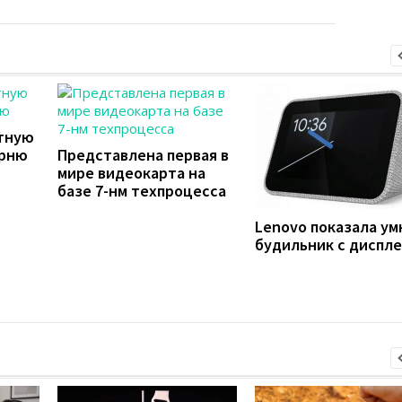
ктную
рню
Представлена первая в
мире видеокарта на
базе 7-нм техпроцесса
Lenovo показала у
будильник с диспл