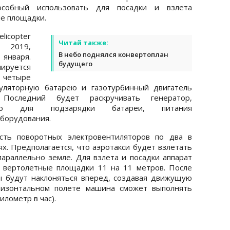
особный использовать для посадки и взлета
е площадки.
icopter
Читай также:
S 2019,
В небо поднялся конвертоплан
 января.
будущего
ируется
 четыре
муляторную батарею и газотурбинный двигатель
 Последний будет раскручивать генератор,
ство для подзарядки батареи, питания
оборудования.
сть поворотных электровентиляторов по два в
ях. Предполагается, что аэротакси будет взлетать
параллельно земле. Для взлета и посадки аппарат
 вертолетные площадки 11 на 11 метров. После
ы будут наклоняться вперед, создавая движущую
ризонтальном полете машина сможет выполнять
илометр в час).