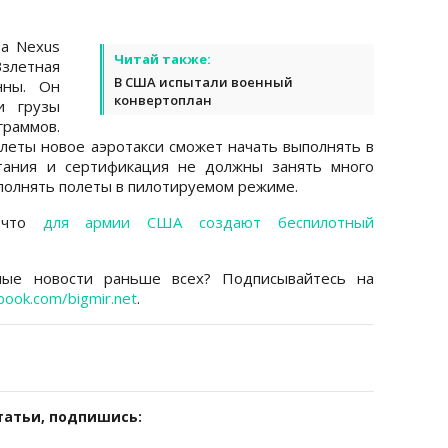
та Nexus
Читай также:
Взлетная
В США испытали военный
нны. Он
конвертоплан
и грузы
раммов.
олеты новое аэротакси сможет начать выполнять в
ытания и сертификация не должны занять много
полнять полеты в пилотируемом режиме.
, что
для армии США создают беспилотный
ные новости раньше всех? Подписывайтесь на
book.com/bigmir.net
.
татьи, подпишись: