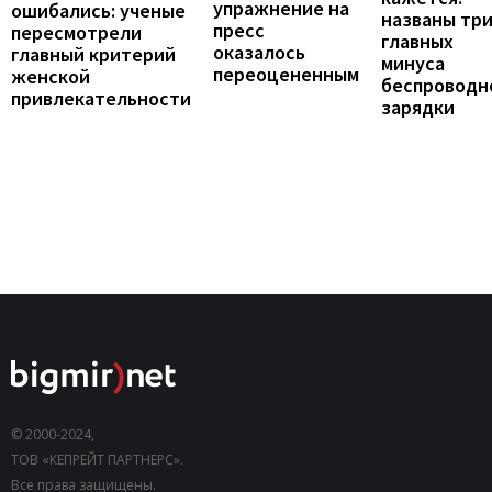
упражнение на
ошибались: ученые
названы тр
пресс
пересмотрели
главных
оказалось
главный критерий
минуса
переоцененным
женской
беспроводн
привлекательности
зарядки
© 2000-2024,
ТОВ «КЕПРЕЙТ ПАРТНЕРС».
Все права защищены.