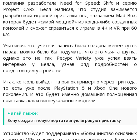
компания разработала Need for Speed: Shift и серию
Project CARS. Белл написал, что студия занимается
разработкой игровой приставки под названием Mad Box,
которая будет «самой мощной» из когда-либо созданных
консолей и сможет справиться с играми в 4K и VR при 60
к/с.
Учитывая, что учётная запись была создана менее суток
назад, можно было бы подумать, что это чья-та шутка,
однако это не так. Ресурс Variety уже успел взять
интервью у Белла, узнав ряд подробностей о
предстоящем устройстве.
Итак, консоль выйдет на рынок примерно через три года,
то есть уже после PlayStation 5 и Xbox One нового
поколения. И это будет именно домашняя полноценная
приставка, как и вышеуказанные модели.
Читай также:
Sony создает новую портативную игровую приставку
Устройство будет поддерживать «большинство основных
гарнитур VR» и даже те, которые появятся в будущем.