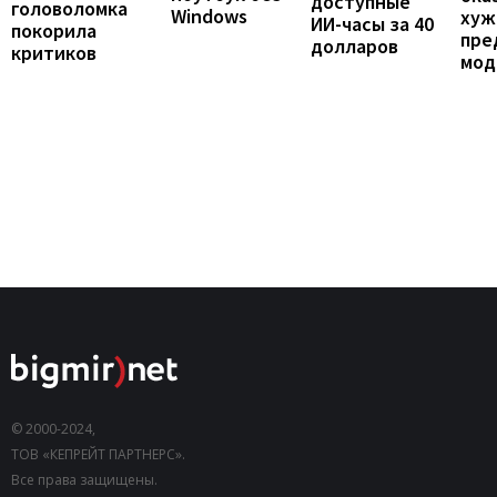
доступные
головоломка
Windows
хуж
ИИ-часы за 40
покорила
пре
долларов
критиков
мод
© 2000-2024,
ТОВ «КЕПРЕЙТ ПАРТНЕРС».
Все права защищены.