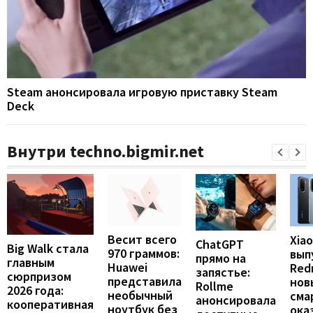
Steam анонсировала игровую приставку Steam
Deck
Внутри techno.bigmir.net
Весит всего
Xia
ChatGPT
Big Walk стала
970 граммов:
вып
прямо на
главным
Huawei
Redm
запястье:
сюрпризом
представила
нов
Rollme
2026 года:
необычный
сма
анонсировала
кооперативная
ноутбук без
ока