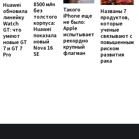
8500 мАч
Huawei
Такого
без
обновила
Названы 7
iPhone еще
толстого
линейку
продуктов,
не было:
корпуса:
Watch
которые
Apple
Huawei
GT: что
ученые
испытывает
показала
умеют
связывают с
рекордно
новый
новые GT
повышенным
крупный
Nova 16
7 и GT 7
риском
флагман
SE
Pro
развития
рака