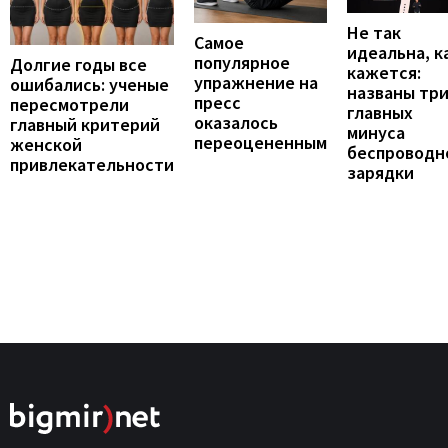
Не так
Самое
идеальна, к
популярное
Долгие годы все
кажется:
упражнение на
ошибались: ученые
названы тр
пресс
пересмотрели
главных
оказалось
главный критерий
минуса
переоцененным
женской
беспроводн
привлекательности
зарядки