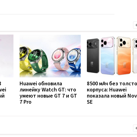
8
Huawei обновила
8500 мАч без толст
wei
линейку Watch GT: что
корпуса: Huawei
ый
умеют новые GT 7 и GT
показала новый Nov
7 Pro
SE