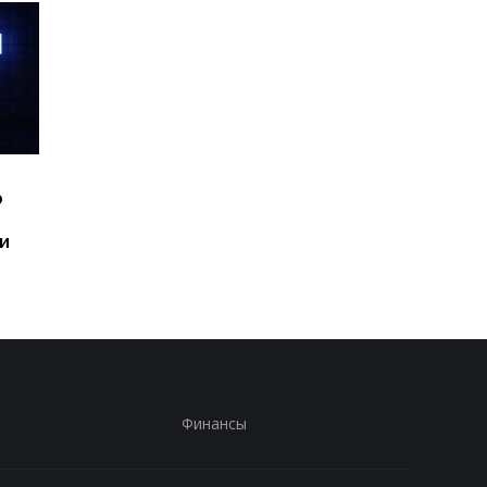
Шесть смартфонов за
Назван самый люби
ю
год: Nothing готовит
iPhone пользователе
самый масштабный
и это не новый флаг
и
запуск в своей истории
Финансы