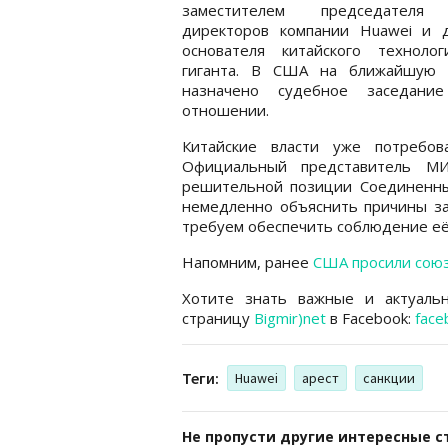
заместителем председателя 
директоров компании Huawei и 
основателя китайского технологи
гиганта. В США на ближайшую 
назначено судебное заседан
отношении.
Китайские власти уже потребо
Официальный представитель М
решительной позиции Соединенны
немедленно объяснить причины з
требуем обеспечить соблюдение её 
Напомним, ранее
США просили союз
Хотите знать важные и актуаль
страницу
Bigmir)net
в Facebook:
face
Теги:
Huawei
арест
санкции
Не пропусти другие интересные с