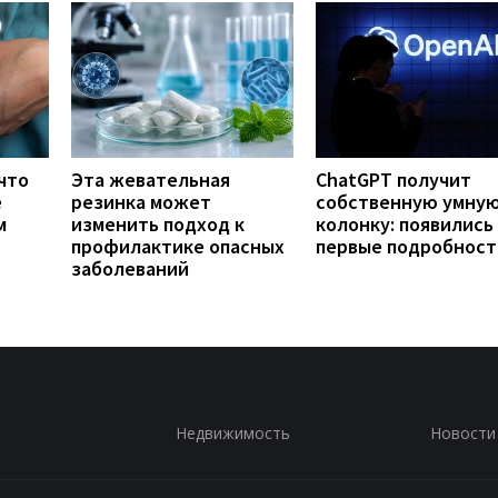
что
Эта жевательная
ChatGPT получит
е
резинка может
собственную умну
м
изменить подход к
колонку: появились
профилактике опасных
первые подробност
заболеваний
Недвижимость
Новости