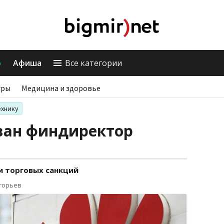
о
Афиша
Все категории
гры
Медицина и здоровье
ехнику
ван финдиректор
и торговых санкций
игорьев