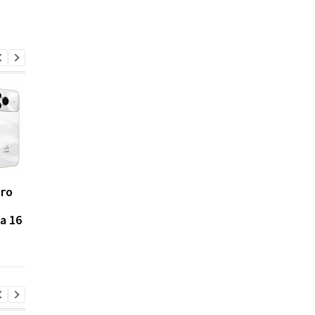
ого
Huawei бросила вызов
Huawei возвращает
Apple: новый MateBook
Nova SE спустя два г
a 16
Pro S оказался почти в
первые характерист
1,5 раза легче MacBook
уже раскрыты
Neo