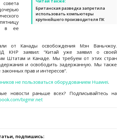
Читай также:
совета
Британская разведка запретила
дочерью
использовать компьютеры
ческого
крупнейшего производителя ПК
пятницу
ие в ее
вали от Канады освобождения Мэн Ваньчжоу.
ИД КНР заявил: “Китай уже заявил о своей
м Штатам и Канаде. Мы требуем от этих стран
адержания и освободить задержанную. Мы также
законных прав и интересов“.
ников не пользоваться оборудованием Huawei
.
ные новости раньше всех? Подписывайтесь на
book.com/bigmir.net
татьи, подпишись: