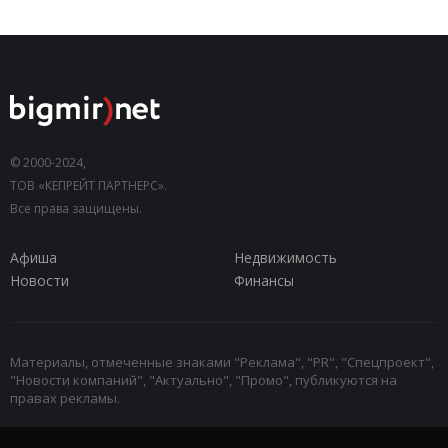
© 2000-2024,
ТОВ «КЕПРЕЙТ ПАРТНЕРС».
Все права защищены.
Афиша
Недвижимость
Новости
Финансы
Материалы, отмеченные знаками "Реклама", "PR", "Спецпроект",
"Новости компаний", "Актуально", "Промо", публикуются на
правах рекламы.