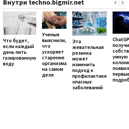
Внутри techno.bigmir.net
Ученые
ChatG
выяснили,
Что будет,
Эта
получ
что
если каждый
жевательная
собст
ускоряет
день пить
резинка
умную
старение
газированную
может
колонк
организма
воду
изменить
появил
на самом
подход к
первы
деле
профилактике
подро
опасных
заболеваний