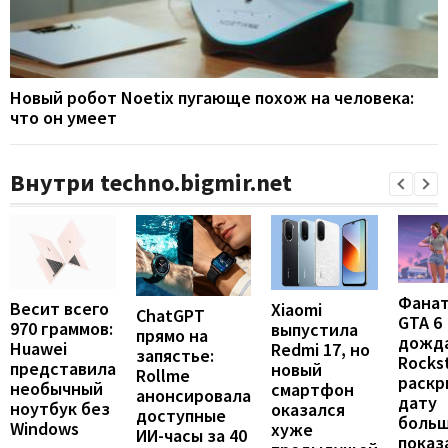
Новый робот Noetix пугающе похож на человека:
что он умеет
Внутри techno.bigmir.net
Фана
Весит всего
Xiaomi
ChatGPT
GTA 6
970 граммов:
выпустила
прямо на
дожда
Huawei
Redmi 17, но
запястье:
Rocks
представила
новый
Rollme
раскр
необычный
смартфон
анонсировала
дату
ноутбук без
оказался
доступные
больш
Windows
хуже
ИИ-часы за 40
показ