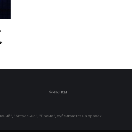
Шесть смартфонов за
Назван самый люби
ю
год: Nothing готовит
iPhone пользователе
самый масштабный
и это не новый флаг
и
запуск в своей истории
Финансы
аний", "Актуально", "Промо", публикуются на правах