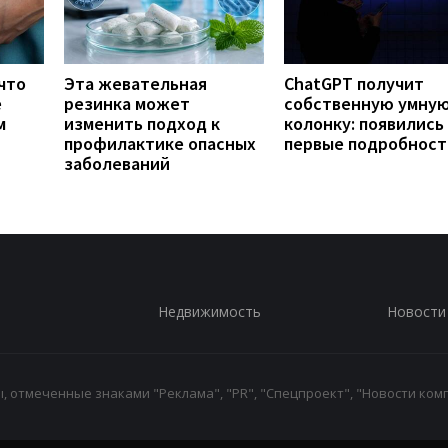
что
Эта жевательная
ChatGPT получит
е
резинка может
собственную умну
м
изменить подход к
колонку: появились
профилактике опасных
первые подробност
заболеваний
Недвижимость
Новости
 отмеченные знаками "Реклама", "PR", "Спецпроект", "Новости комп