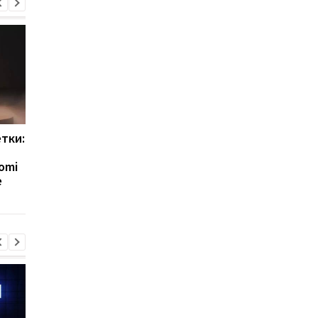
етки:
Xiaomi готовит два
Появилось новое фо
бюджетных хита:
Xiaomi Mix Fold 5: его
omi
раскрыты Redmi Watch 6
уже сравнивают с
e
Active и Watch 6 Lite
iPhone Ultra