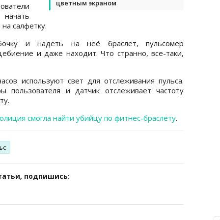
цветным экраном
ватели
 начать
 на салфетку.
бочку и надеть на неё браслет, пульсомер
цебиение и даже находит. Что странно, все-таки,
асов используют свет для отслеживания пульса.
ры пользователя и датчик отслеживает частоту
ту.
олиция смогла найти убийцу по фитнес-браслету
.
ьс
татьи, подпишись: