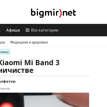
о
Афиша
Все категории
гры
Медицина и здоровье
ехнику
iaomi Mi Band 3
ничистве
салфетки
горьев