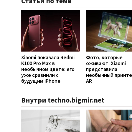
Статьи по теме
Xiaomi показала Redmi
Фото, которые
K100 Pro Max в
оживают: Xiaomi
необычном цвете: его
представила
уже сравнили с
необычный принте
будущим iPhone
AR
Внутри techno.bigmir.net