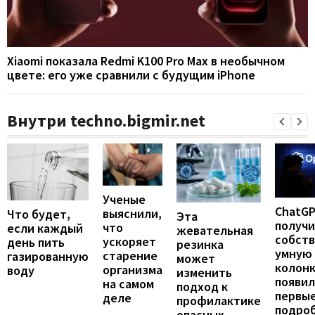
Xiaomi показала Redmi K100 Pro Max в необычном
цвете: его уже сравнили с будущим iPhone
Внутри techno.bigmir.net
Ученые
ChatG
выяснили,
Что будет,
Эта
получ
что
если каждый
жевательная
собст
ускоряет
день пить
резинка
умную
старение
газированную
может
колонк
организма
воду
изменить
появил
на самом
подход к
первы
деле
профилактике
подро
опасных