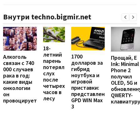
Внутри techno.bigmir.net
18-
летний
1700
Алкоголь
Прощай, E
парень
долларов за
связан с 740
Ink: Minimal
потерял
гибрид
000 случаев
Phone 2
слух
ноутбука и
рака в год:
получил
после
игровой
какие виды
OLED, 5G и
четырех
приставки:
онкологии
обновленн
часов в
представлен
он
QWERTY-
лесу
GPD WIN Max
провоцирует
клавиатур
3