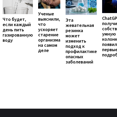
Ученые
ChatG
выяснили,
Что будет,
Эта
получ
что
если каждый
жевательная
собст
ускоряет
день пить
резинка
умную
старение
газированную
может
колонк
организма
воду
изменить
появил
на самом
подход к
первы
деле
профилактике
подро
опасных
заболеваний