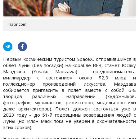
habr.com
Первым космическим туристом SpaceX, отправившимся в
облет Луны (без посадки) на корабле BFR, станет Юсаку
Маэдзава (Yusaku Maezawa) – предприниматель-
миллиардер с состоянием около $2,9 млрд и
коллекционер произведений искусства. Маэдзава
собирается пригласить в полет вместе с собой 6-8
творцов различных направлений (художников,
фотографов, музыкантов, режиссеров, модельеров или
даже архитекторов). Полет должен состояться уже в
2023 году – до 51-й годовщины возвращения людей с
Луны (но Илон Маск пока не уверен в окончательности
этих сроков).
Начало пресс-конференции немного затянулось, над чем