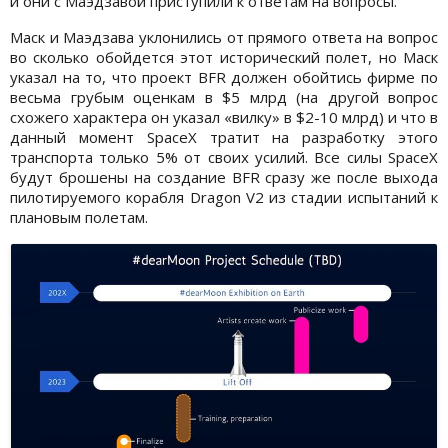
и они с Маэдзавой приступили к ответам на вопросы.
Маск и Маэдзава уклонились от прямого ответа на вопрос
во сколько обойдется этот исторический полет, но Маск
указал на то, что проект BFR должен обойтись фирме по
весьма грубым оценкам в $5 млрд (на другой вопрос
схожего характера он указал «вилку» в $2-10 млрд) и что в
данный момент SpaceX тратит на разработку этого
транспорта только 5% от своих усилий. Все силы SpaceX
будут брошены на создание BFR сразу же после выхода
пилотируемого корабля Dragon V2 из стадии испытаний к
плановым полетам.