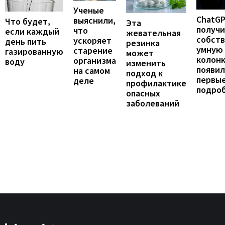
Ученые
ChatG
выяснили,
Что будет,
Эта
получ
что
если каждый
жевательная
собст
ускоряет
день пить
резинка
умную
старение
газированную
может
колонк
организма
воду
изменить
появил
на самом
подход к
первы
деле
профилактике
подро
опасных
заболеваний