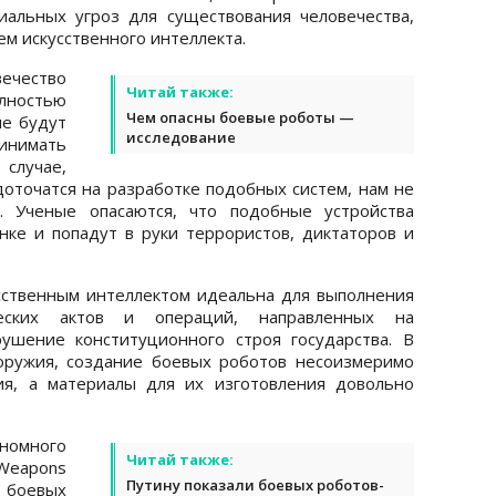
иальных угроз для существования человечества,
ем искусственного интеллекта.
вечество
Читай также:
лностью
Чем опасны боевые роботы —
ые будут
исследование
инимать
 случае,
оточатся на разработке подобных систем, нам не
. Ученые опасаются, что подобные устройства
ке и попадут в руки террористов, диктаторов и
усственным интеллектом идеальна для выполнения
ческих актов и операций, направленных на
ушение конституционного строя государства. В
 оружия, создание боевых роботов несоизмеримо
ия, а материалы для их изготовления довольно
номного
Читай также:
Weapons
Путину показали боевых роботов-
 боевых