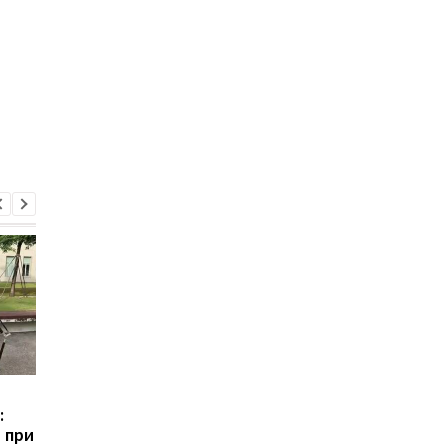
От разведки до удара:
Tesla открывает наб
:
Китай показал
в проект Optimus:
 при
многофункциональных
создается робот с