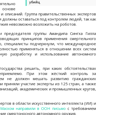
убийц
ятельно
 основе
и описаний. Группа правительственных экспертов
и должны оставаться под контролем людей, так как
ужия невозможно возложить на роботов.
и председателя группы Амандипа Сингха Гилла
ководящих принципов применения смертельного
о, специалисты подчеркнули, что международное
олностью применяться в отношении всех систем
ьную разработку и использование автономного
осударства решить, при каких обстоятельствах
еприемлемо. При этом жёсткий контроль за
ем не должен мешать развитию гражданских
и приняли участие эксперты из 125 стран, а также
низаций, академических и промышленных кругов,
ертов в области искусственного интеллекта (ИИ) и
 Маском направили в ООН письмо
с требованием
ние смертоносного автономного оружия.