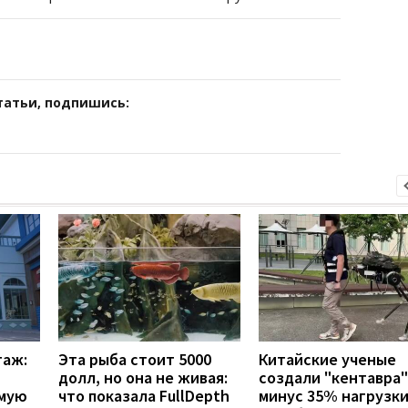
татьи, подпишись:
таж:
Эта рыба стоит 5000
Китайские ученые
долл, но она не живая:
создали "кентавра"
емую
что показала FullDepth
минус 35% нагрузки