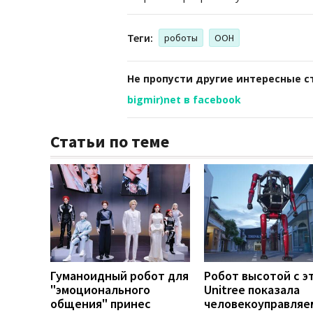
Теги:
роботы
ООН
Не пропусти другие интересные с
bigmir)net в facebook
Статьи по теме
Гуманоидный робот для
Робот высотой с э
"эмоционального
Unitree показала
общения" принес
человекоуправля