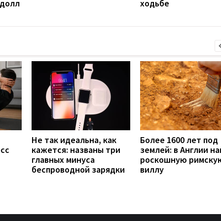
 долл
ходьбе
Не так идеальна, как
Более 1600 лет под
есс
кажется: названы три
землей: в Англии н
главных минуса
роскошную римску
беспроводной зарядки
виллу