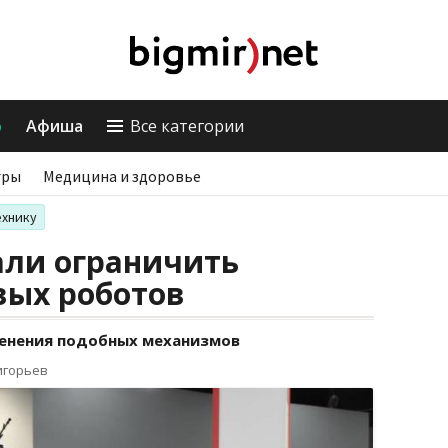
о
Афиша
Все категории
гры
Медицина и здоровье
ехнику
али ограничить
вых роботов
менения подобных механизмов
игорьев