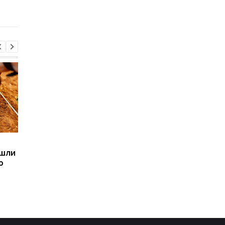
робо-волков
человеческими черт
Sega превратила
Магнитные бури,
ашли
легендарные консоли в
прогноз на 6, 7, 8
ю
наручные часы: фанаты
августа: подробност
оценят
по дням