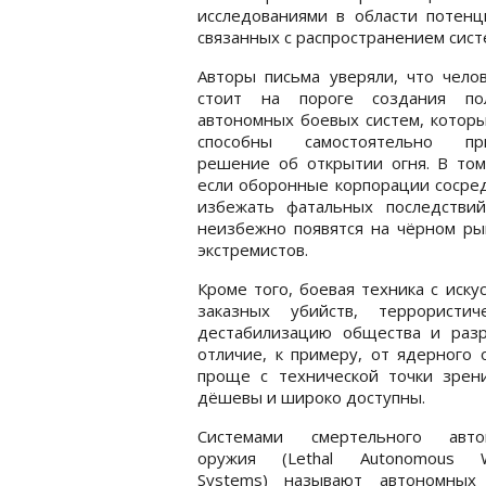
исследованиями в области потенц
связанных с распространением сист
Авторы письма уверяли, что чело
стоит на пороге создания по
автономных боевых систем, котор
способны самостоятельно пр
решение об открытии огня. В том
если оборонные корпорации сосред
избежать фатальных последствий
неизбежно появятся на чёрном рын
экстремистов.
Кроме того, боевая техника с иск
заказных убийств, террористи
дестабилизацию общества и разр
отличие, к примеру, от ядерного
проще с технической точки зрен
дёшевы и широко доступны.
Системами смертельного авто
оружия (Lethal Autonomous 
Systems) называют автономных