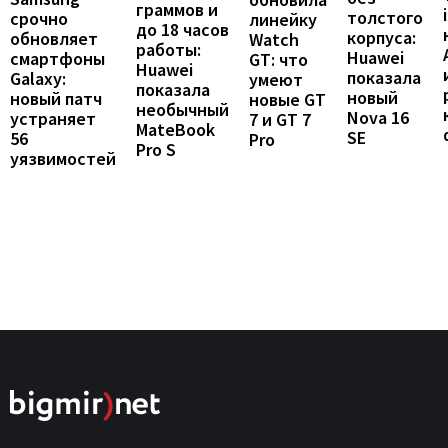
граммов и
толстого
срочно
линейку
до 18 часов
корпуса:
обновляет
Watch
работы:
Huawei
смартфоны
GT: что
Huawei
показала
Galaxy:
умеют
показала
новый
новый патч
новые GT
необычный
Nova 16
устраняет
7 и GT 7
MateBook
SE
56
Pro
Pro S
уязвимостей