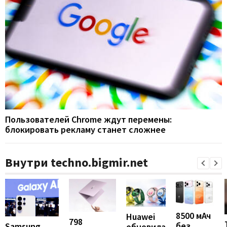
Пользователей Chrome ждут перемены:
блокировать рекламу станет сложнее
Внутри techno.bigmir.net
8500 мАч
Huawei
798
без
Samsung
обновила