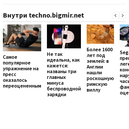
Внутри techno.bigmir.net
Более 1600
Seg
Не так
лет под
Самое
пре
идеальна, как
землей: в
популярное
лег
кажется:
Англии
упражнение на
кон
названы три
нашли
пресс
нар
главных
роскошную
оказалось
час
минуса
римскую
переоцененным
фан
беспроводной
виллу
оце
зарядки