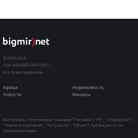
© 2000-2024,
ТОВ «КЕПРЕЙТ ПАРТНЕРС».
Все права защищены.
Афиша
Недвижимость
Новости
Финансы
Материалы, отмеченные знаками "Реклама", "PR", "Спецпроект",
"Новости компаний", "Актуально", "Промо", публикуются на
правах рекламы.