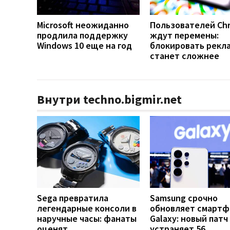
Microsoft неожиданно
Пользователей Ch
продлила поддержку
ждут перемены:
Windows 10 еще на год
блокировать рекл
станет сложнее
Внутри techno.bigmir.net
Sega превратила
Samsung срочно
легендарные консоли в
обновляет смарт
наручные часы: фанаты
Galaxy: новый патч
оценят
устраняет 56