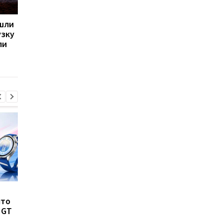
ашли
Windows 11 впервые
Windows 11 теряет
узку
берет 60% в Украине:
позиции: "десятка"
ли
Windows 10
вернула себе часть
стремительно теряет
пользователей
позиции
8500 мАч без толстого
Такого iPhone еще н
что
корпуса: Huawei
было: Apple испытыв
 GT
показала новый Nova 16
рекордно крупный
SE
флагман