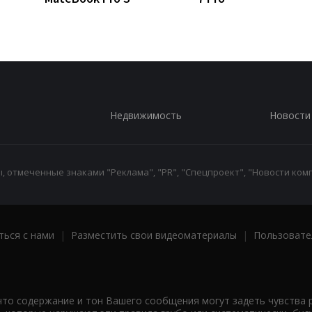
Недвижимость
Новости
 отмеченные знаками "Реклама", "PR", "Спецпроект", "Новости комп
ться с нами
|
Разместить свои видеоматериалы
|
Пользовате
что содержание и тон Вашего сообщения могут задеть чувства 