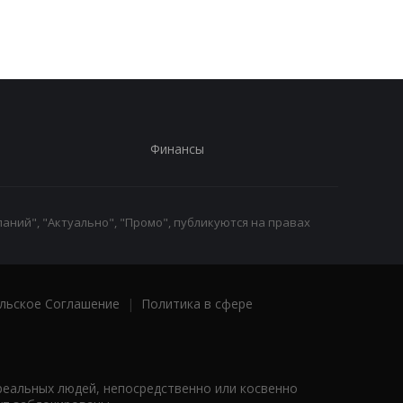
Финансы
аний", "Актуально", "Промо", публикуются на правах
льское Соглашение
|
Политика в сфере
реальных людей, непосредственно или косвенно