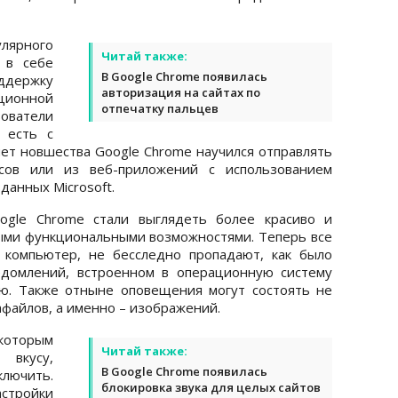
лярного
Читай также:
 в себе
В Google Chrome появилась
ддержку
авторизация на сайтах по
ционной
отпечатку пальцев
зователи
 есть с
счет новшества Google Chrome научился отправлять
исов или из веб-приложений с использованием
данных Microsoft.
ogle Chrome стали выглядеть более красиво и
ыми функциональными возможностями. Теперь все
 компьютер, не бесследно пропадают, как было
едомлений, встроенном в операционную систему
ью. Также отныне оповещения могут состоять не
афайлов, а именно – изображений.
которым
Читай также:
вкусу,
В Google Chrome появилась
ключить.
блокировка звука для целых сайтов
стройки