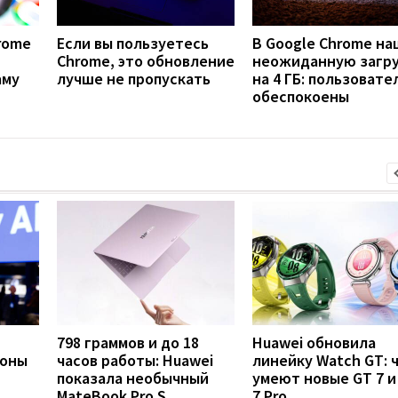
rome
Если вы пользуетесь
В Google Chrome н
Chrome, это обновление
неожиданную загр
аму
лучше не пропускать
на 4 ГБ: пользовате
обеспокоены
798 граммов и до 18
Huawei обновила
фоны
часов работы: Huawei
линейку Watch GT: 
показала необычный
умеют новые GT 7 и
MateBook Pro S
7 Pro