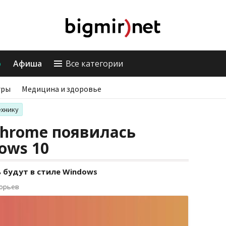
о
Афиша
Все категории
гры
Медицина и здоровье
ехнику
Chrome появилась
ows 10
 будут в стиле Windows
горьев