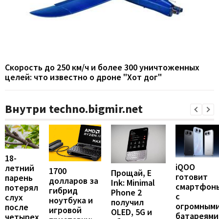
Скорость до 250 км/ч и более 300 уничтоженных
целей: что известно о дроне "Хот дог"
Внутри techno.bigmir.net
18-
iQOO
летний
1700
Прощай, E
готовит
парень
долларов за
Ink: Minimal
смартфон
потерял
гибрид
Phone 2
с
слух
ноутбука и
получил
огромным
после
игровой
OLED, 5G и
батареями
четырех