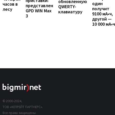
приставки:
обновленную
один
часов в
представлен
QWERTY-
получит
лесу
GPD WIN Max
клавиатуру
9100 мА•ч,
3
другой —
10 000 мА•ч
© 2000-2024,
ТОВ «КЕПРЕЙТ ПАРТНЕРС».
Все права защищены.