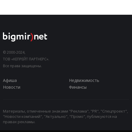
© 2000-2024,
ТОВ «КЕПРЕЙТ ПАРТНЕРС».
Все права защищены.
Афиша
Недвижимость
Новости
Финансы
Материалы, отмеченные знаками "Реклама", "PR", "Спецпроект",
"Новости компаний", "Актуально", "Промо", публикуются на
правах рекламы.