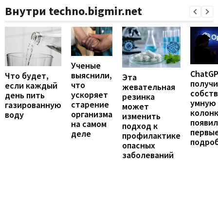
Внутри techno.bigmir.net
Ученые
ChatG
выяснили,
Что будет,
Эта
получ
что
если каждый
жевательная
собст
ускоряет
день пить
резинка
умную
старение
газированную
может
колонк
организма
воду
изменить
появил
на самом
подход к
первы
деле
профилактике
подро
опасных
заболеваний