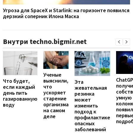
Угроза для SpaceX и Starlink: на горизонте появился
дерзкий соперник Илона Маска
Внутри techno.bigmir.net
Ученые
ChatG
выяснили,
Что будет,
Эта
получ
что
если каждый
жевательная
собст
ускоряет
день пить
резинка
умную
старение
газированную
может
колонк
организма
воду
изменить
появил
на самом
подход к
первы
деле
профилактике
подро
опасных
заболеваний