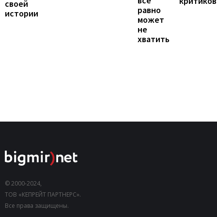
все
критиков
своей
равно
истории
может
не
хватить
© 2000-2024,
ТОВ «КЕПРЕЙТ ПАРТНЕРС».
Все права защищены.