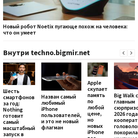
Новый робот Noetix пугающе похож на человека:
что он умеет
Внутри techno.bigmir.net
Apple
скупает
Шесть
память
Big Walk 
Назван самый
смартфонов
по
главным
любимый
за год:
любой
сюрприз
iPhone
Nothing
цене,
2026 года
пользователей,
готовит
но
кооперат
и это не новый
самый
новых
головоло
флагман
масштабный
iPhone
покорила
запуск в