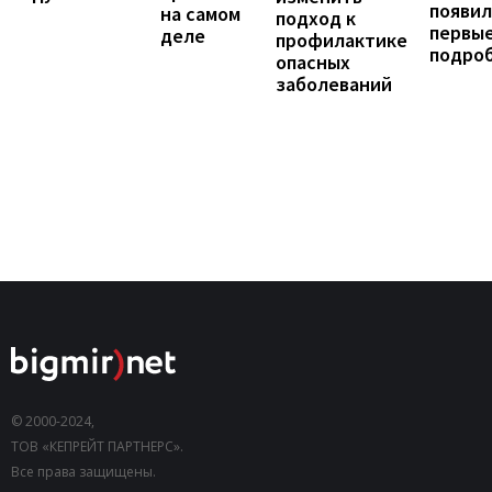
появил
на самом
подход к
первы
деле
профилактике
подро
опасных
заболеваний
© 2000-2024,
ТОВ «КЕПРЕЙТ ПАРТНЕРС».
Все права защищены.