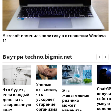
Microsoft изменила политику в отношении Windows
11
Внутри techno.bigmir.net
Ученые
ChatG
выяснили,
Что будет,
Эта
получ
что
если каждый
жевательная
собст
ускоряет
день пить
резинка
умную
старение
газированную
может
колонк
организма
воду
изменить