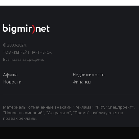
© 2000-2024,
ТОВ «КЕПРЕЙТ ПАРТНЕРС».
Все права защищены.
Афиша
Недвижимость
Новости
Финансы
Материалы, отмеченные знаками "Реклама", "PR", "Спецпроект",
"Новости компаний", "Актуально", "Промо", публикуются на
правах рекламы.