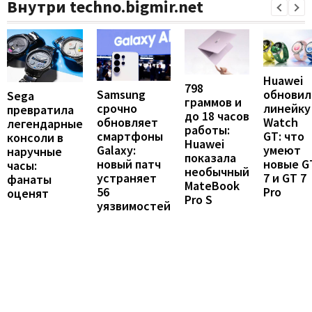
Внутри techno.bigmir.net
Huawei
798
Samsung
обновил
Sega
граммов и
срочно
линейку
превратила
до 18 часов
обновляет
Watch
легендарные
работы:
смартфоны
GT: что
консоли в
Huawei
Galaxy:
умеют
наручные
показала
новый патч
новые G
часы:
необычный
устраняет
7 и GT 7
фанаты
MateBook
56
Pro
оценят
Pro S
уязвимостей