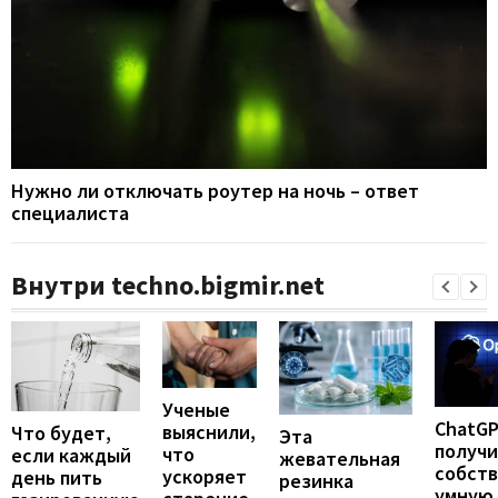
Нужно ли отключать роутер на ночь – ответ
специалиста
Внутри techno.bigmir.net
Ученые
ChatG
выяснили,
Что будет,
Эта
получ
что
если каждый
жевательная
собст
ускоряет
день пить
резинка
умную