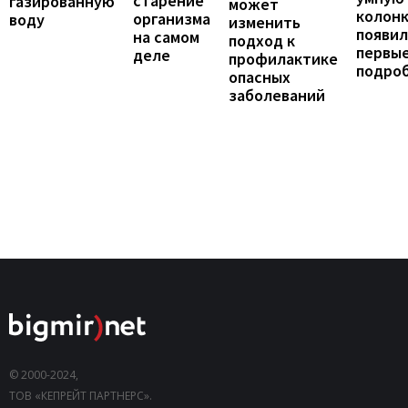
старение
газированную
может
колонк
организма
воду
изменить
появил
на самом
подход к
первы
деле
профилактике
подро
опасных
заболеваний
© 2000-2024,
ТОВ «КЕПРЕЙТ ПАРТНЕРС».