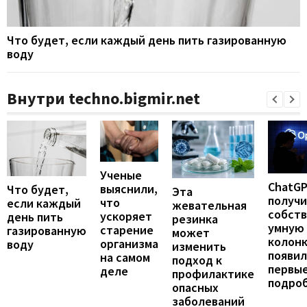
Что будет, если каждый день пить газированную
воду
Внутри techno.bigmir.net
Ученые
ChatG
выяснили,
Что будет,
Эта
получ
что
если каждый
жевательная
собст
ускоряет
день пить
резинка
умную
старение
газированную
может
колонк
организма
воду
изменить
появил
на самом
подход к
первы
деле
профилактике
подро
опасных
заболеваний