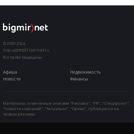
© 2000-2024,
ТОВ «КЕПРЕЙТ ПАРТНЕРС».
Все права защищены.
Афиша
Недвижимость
Новости
Финансы
Материалы, отмеченные знаками "Реклама", "PR", "Спецпроект",
"Новости компаний", "Актуально", "Промо", публикуются на
правах рекламы.