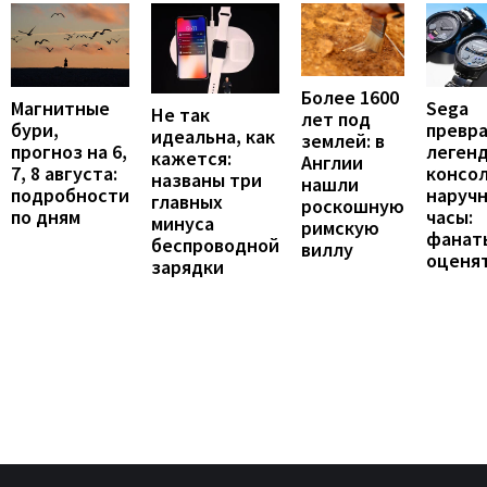
Более 1600
Магнитные
Sega
Не так
лет под
бури,
превр
идеальна, как
землей: в
прогноз на 6,
леген
кажется:
Англии
7, 8 августа:
консол
названы три
нашли
подробности
наруч
главных
роскошную
по дням
часы:
минуса
римскую
фанат
беспроводной
виллу
оценя
зарядки