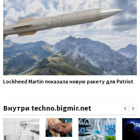
Lockheed Martin показала новую ракету для Patriot
Внутри techno.bigmir.net