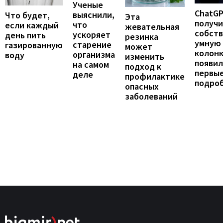
Ученые
ChatG
выяснили,
Что будет,
Эта
получ
что
если каждый
жевательная
собст
ускоряет
день пить
резинка
умную
старение
газированную
может
колонк
организма
воду
изменить
появил
на самом
подход к
первы
деле
профилактике
подро
опасных
заболеваний