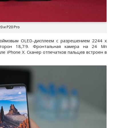
0 и P20 Pro
дюймовым OLED-дисплеем с разрешением 2244 x
торон 18,7:9. Фронтальная камера на 24 Мп
ле iPhone X. Сканер отпечатков пальцев встроен в