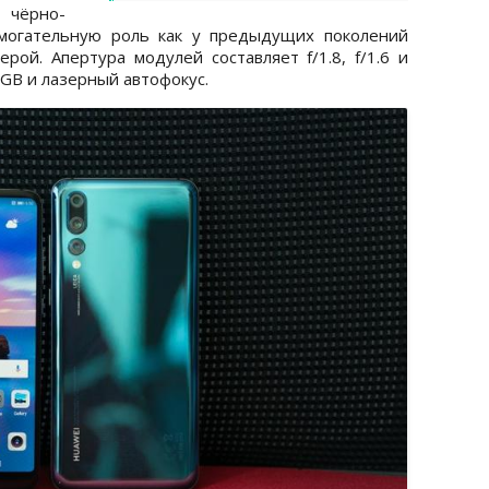
 чёрно-
могательную роль как у предыдущих поколений
рой. Апертура модулей составляет f/1.8, f/1.6 и
RGB и лазерный автофокус.