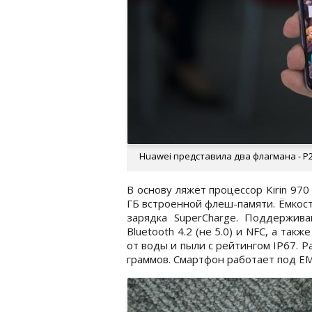
Huawei представила два флагмана - P2
В основу ляжет процессор Kirin 97
ГБ встроенной флеш-памяти. Ёмкост
зарядка SuperCharge. Поддерживаю
Bluetooth 4.2 (не 5.0) и NFC, а та
от воды и пыли с рейтингом IP67. Р
граммов. Смартфон работает под EMUI