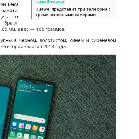
Читай также:
ой Leica
Huawei представит три телефона с
памяти,
тремя основными камерами
щита от
 брызг.
,65 мм, а вес — 165 граммов.
упны в чёрном, золотистом, синем и сиреневом
на второй квартал 2018 года.