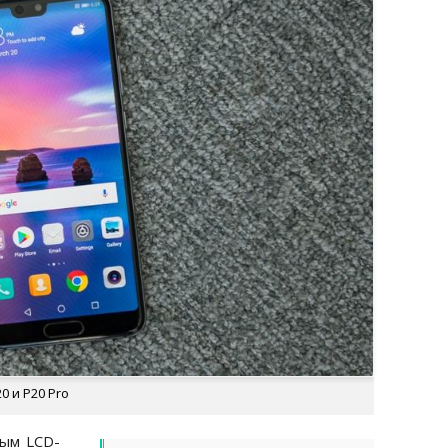
0 и P20 Pro
вым LCD-