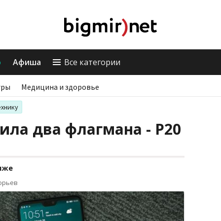
о
Афиша
Все категории
гры
Медицина и здоровье
ехнику
ила два флагмана - P20
иже
горьев