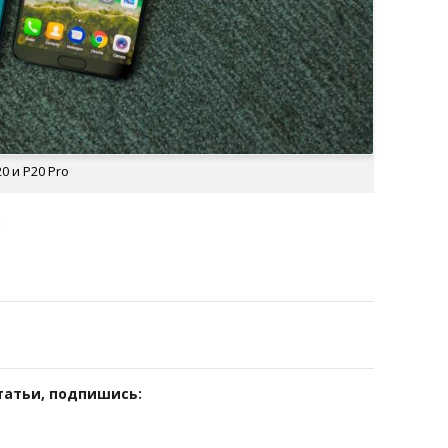
0 и P20 Pro
:
татьи, подпишись: