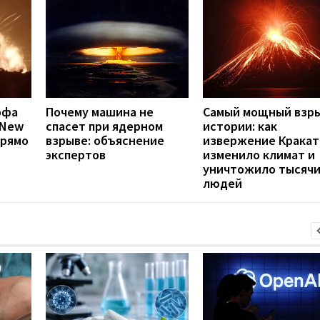
офа
Почему машина не
Самый мощный взры
а New
спасет при ядерном
истории: как
прямо
взрыве: объяснение
извержение Кракат
экспертов
изменило климат и
уничтожило тысяч
людей