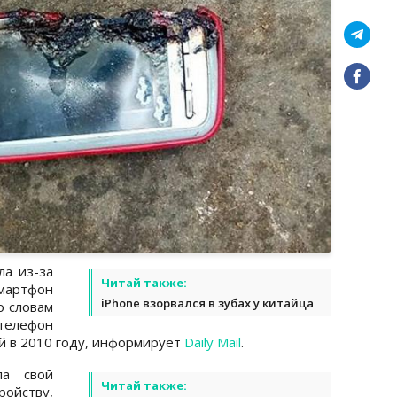
ла из-за
Читай также:
смартфон
iPhone взорвался в зубах у китайца
о словам
телефон
й в 2010 году, информирует
Daily Mail
.
ла свой
Читай также:
ойству,