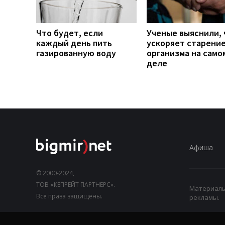
Что будет, если
Ученые выяснили, 
каждый день пить
ускоряет старени
газированную воду
организма на само
деле
Афиша
© 2000-2024,
ТОВ «КЕПРЕЙТ ПАРТНЕРС».
Материалы,
Все права защищены.
рекламы.