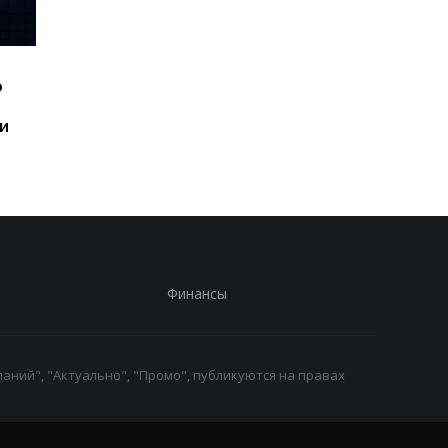
Шесть смартфонов за
Назван самый люби
ю
год: Nothing готовит
iPhone пользователе
самый масштабный
и это не новый флаг
и
запуск в своей истории
Финансы
аний", "Актуально", "Промо", публикуются на правах