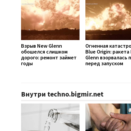
Взрыв New Glenn
Огненная катастр
обошелся слишком
Blue Origin: ракет
дорого: ремонт займет
Glenn взорвалась 
годы
перед запуском
Внутри techno.bigmir.net