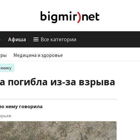
о
Афиша
Все категории
гры
Медицина и здоровье
ехнику
 погибла из-за взрыва
по нему говорила
горьев