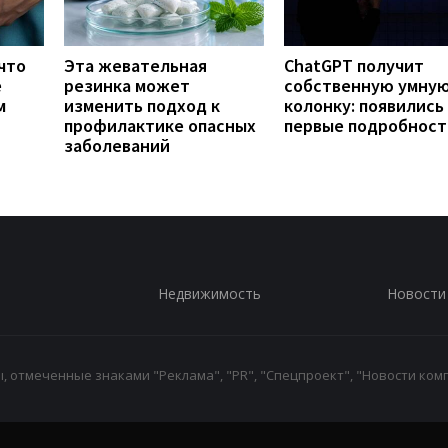
что
Эта жевательная
ChatGPT получит
е
резинка может
собственную умну
м
изменить подход к
колонку: появились
профилактике опасных
первые подробност
заболеваний
Недвижимость
Новости
 отмеченные знаками "Реклама", "PR", "Спецпроект", "Новости комп