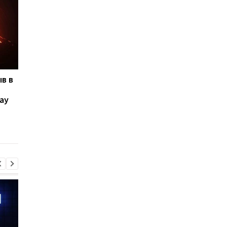
в в
Обновление для Google
Единственный
"Фото": приложение
выживший: как одно
ау
наконец-то обзавелось
пассажиру удалось
важными функциями
спастись в катастр
и
с сотнями жертв