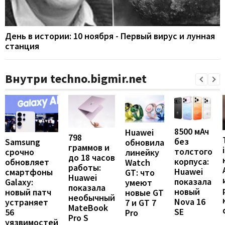
День в истории: 10 ноября - Первый вирус и лунная
станция
Внутри techno.bigmir.net
8500 мАч
Huawei
798
без
Samsung
обновила
граммов и
толстого
срочно
линейку
до 18 часов
корпуса:
обновляет
Watch
работы:
Huawei
смартфоны
GT: что
Huawei
показала
Galaxy:
умеют
показала
новый
новый патч
новые GT
необычный
Nova 16
устраняет
7 и GT 7
MateBook
SE
56
Pro
Pro S
уязвимостей