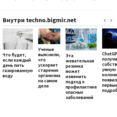
Внутри techno.bigmir.net
Ученые
ChatG
выяснили,
Что будет,
Эта
получ
что
если каждый
жевательная
собст
ускоряет
день пить
резинка
умную
старение
газированную
может
колонк
организма
воду
изменить
появил
на самом
подход к
первы
деле
профилактике
подро
опасных
заболеваний