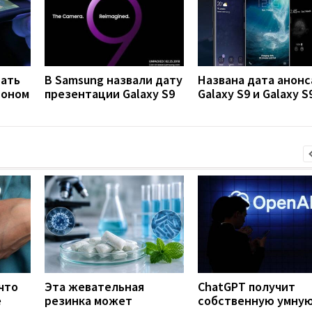
тать
В Samsung назвали дату
Названа дата анонс
фоном
презентации Galaxy S9
Galaxy S9 и Galaxy S
что
Эта жевательная
ChatGPT получит
е
резинка может
собственную умну