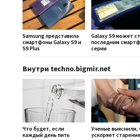
Samsung представила
Galaxy S9 может с
смартфоны Galaxy S9 и
последним смарт
S9 Plus
серии
Внутри techno.bigmir.net
Что будет, если
Ученые выяснили, 
каждый день пить
ускоряет старени