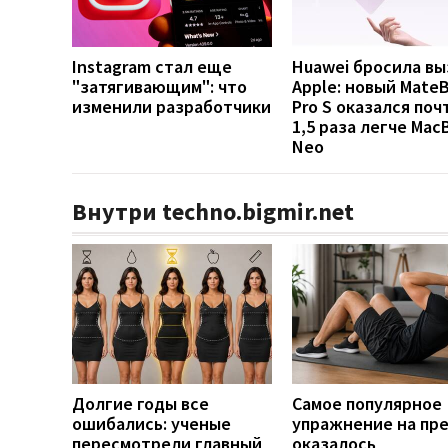
Instagram стал еще
Huawei бросила вы
"затягивающим": что
Apple: новый Mate
изменили разработчики
Pro S оказался поч
1,5 раза легче Mac
Neo
Внутри techno.bigmir.net
Долгие годы все
Самое популярное
ошибались: ученые
упражнение на пр
пересмотрели главный
оказалось