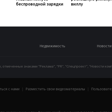
беспроводной зарядки
виллу
Недвижимость
Новости
 отмеченные знаками "Реклама", "PR", "Спецпроект", "Новости комп
ться с нами
|
Разместить свои видеоматериалы
|
Пользовате