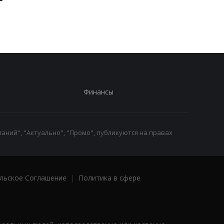
оценят
по дням
Финансы
аний", "Актуально", "Промо", публикуются на правах
льское Соглашение
|
Политика в сфере