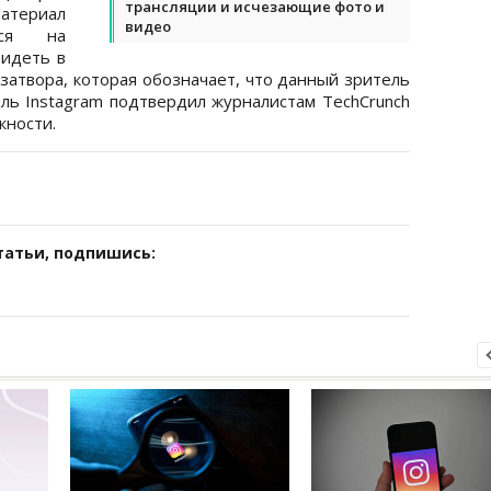
трансляции и исчезающие фото и
териал
видео
тся на
видеть в
затвора, которая обозначает, что данный зритель
ель Instagram подтвердил журналистам TechCrunch
жности.
татьи, подпишись: