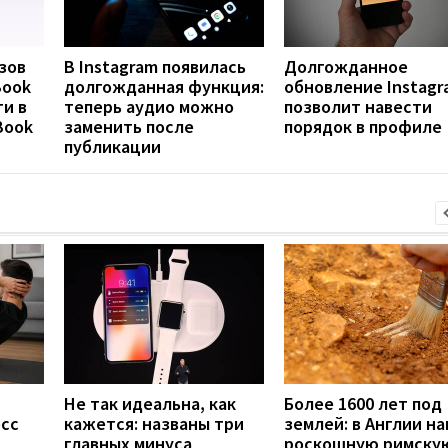
зов
В Instagram появилась
Долгожданное
Book
долгожданная функция:
обновление Instagr
ти в
теперь аудио можно
позволит навести
Book
заменить после
порядок в профиле
публикации
Не так идеальна, как
Более 1600 лет под
есс
кажется: названы три
землей: в Англии н
главных минуса
роскошную римску