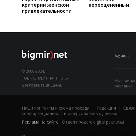
критерий женской
переоцененным
привлекательности
Афиша
© 2000-2024,
ТОВ «КЕПРЕЙТ ПАРТНЕРС».
Материалы,
Все права защищены.
рекламы.
Наши контакты и схема проезда
|
Редакция
|
Связа
конфиденциальности и персональных данных
Реклама на сайте:
Отдел продаж digital рекламы