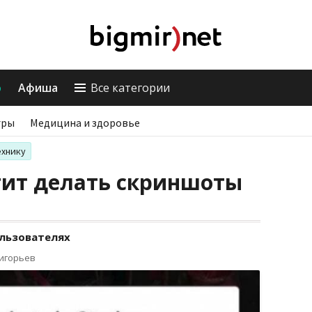
о
Афиша
Все категории
гры
Медицина и здоровье
ехнику
тит делать скриншоты
ользователях
ригорьев