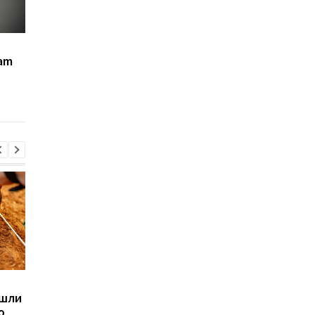
Meta переводит
Одно нажатие — и
am
Instagram, Facebook и
селфи отправлено:
WhatsApp на платную
новая функция
основу: названы цены
Instagram вызвала
волну критики
Sega превратила
Магнитные бури,
ашли
легендарные консоли в
прогноз на 6, 7, 8
ю
наручные часы: фанаты
августа: подробност