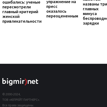
упражнение на
ошибались: ученые
названы тр
пресс
пересмотрели
главных
оказалось
главный критерий
минуса
переоцененным
женской
беспроводн
привлекательности
зарядки
© 2000-2024,
ТОВ «КЕПРЕЙТ ПАРТНЕРС».
Все права защищены.