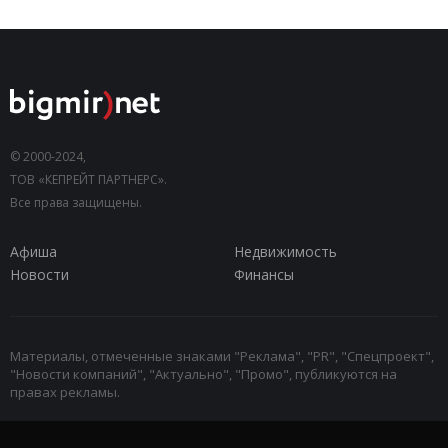
© 2000-2024,
ТОВ «КЕПРЕЙТ ПАРТНЕРС».
Все права защищены.
Афиша
Недвижимость
Новости
Финансы
Материалы, отмеченные знаками "Реклама", "PR", "Спецпроект",
"Новости компаний", "Актуально", "Промо", публикуются на
правах рекламы.