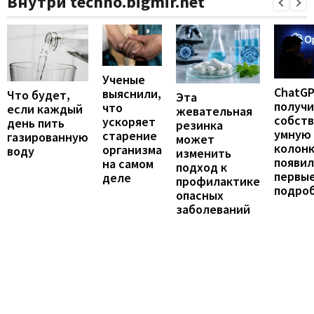
Внутри techno.bigmir.net
Ученые
ChatG
выяснили,
Что будет,
Эта
получ
что
если каждый
жевательная
собст
ускоряет
день пить
резинка
умную
старение
газированную
может
колонк
организма
воду
изменить
появил
на самом
подход к
первы
деле
профилактике
подро
опасных
заболеваний