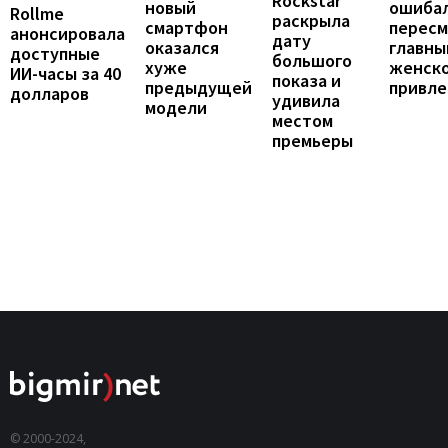
Rockstar
ошибал
новый
Rollme
раскрыла
перес
смартфон
анонсировала
дату
главны
оказался
доступные
большого
женск
хуже
ИИ-часы за 40
показа и
привле
предыдущей
долларов
удивила
модели
местом
премьеры
© 2000-2024,