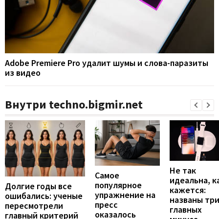
Adobe Premiere Pro удалит шумы и слова-паразиты
из видео
Внутри techno.bigmir.net
Не так
Самое
идеальна, к
популярное
Долгие годы все
кажется:
упражнение на
ошибались: ученые
названы тр
пресс
пересмотрели
главных
оказалось
главный критерий