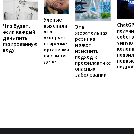
Ученые
ChatG
выяснили,
Что будет,
Эта
получ
что
если каждый
жевательная
собст
ускоряет
день пить
резинка
умную
старение
газированную
может
колонк
организма
воду
изменить
появил
на самом
подход к
первы
деле
профилактике
подро
опасных
заболеваний