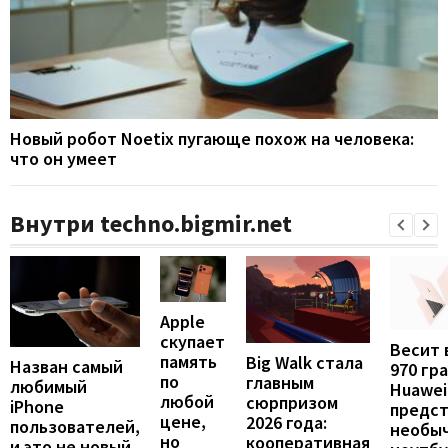
Новый робот Noetix пугающе похож на человека:
что он умеет
Внутри techno.bigmir.net
Apple
скупает
Весит 
память
Big Walk стала
Назван самый
970 гр
по
главным
любимый
Huawei
любой
сюрпризом
iPhone
предст
цене,
2026 года:
пользователей,
необы
но
кооперативная
и это не новый