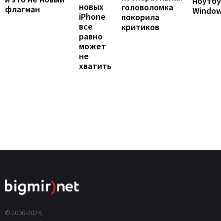
ноутбу
новых
головоломка
флагман
Windo
iPhone
покорила
все
критиков
равно
может
не
хватить
© 2000-2024,