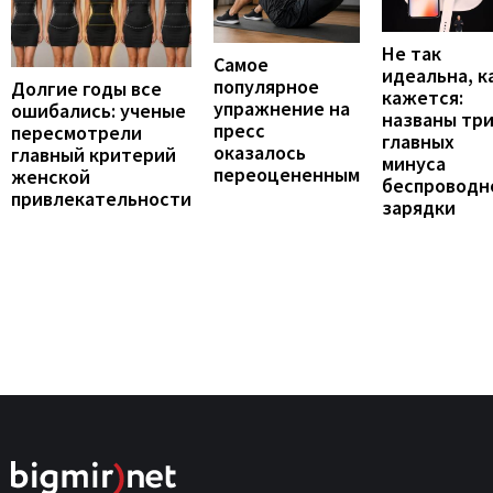
Не так
Самое
идеальна, к
популярное
Долгие годы все
кажется:
упражнение на
ошибались: ученые
названы тр
пресс
пересмотрели
главных
оказалось
главный критерий
минуса
переоцененным
женской
беспроводн
привлекательности
зарядки