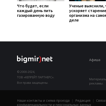
Что будет, если
Ученые выяснили, 
каждый день пить
ускоряет старени
газированную воду
организма на само
деле
Афиша
© 2000-2024,
ТОВ «КЕПРЕЙТ ПАРТНЕРС».
Материалы,
Все права защищены.
рекламы.
Наши контакты и схема проезда
|
Редакция
|
Связа
конфиденциальности и персональных данных