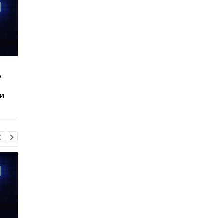
Шесть смартфонов за
Назван самый люби
ю
год: Nothing готовит
iPhone пользователе
самый масштабный
и это не новый флаг
и
запуск в своей истории