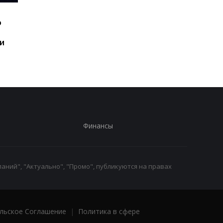
Шесть смартфонов за
Назван самый люби
ю
год: Nothing готовит
iPhone пользователе
самый масштабный
и это не новый флаг
и
запуск в своей истории
Финансы
аний", "Актуально", "Промо", публикуются на правах
льское Соглашение
|
Политика в сфере