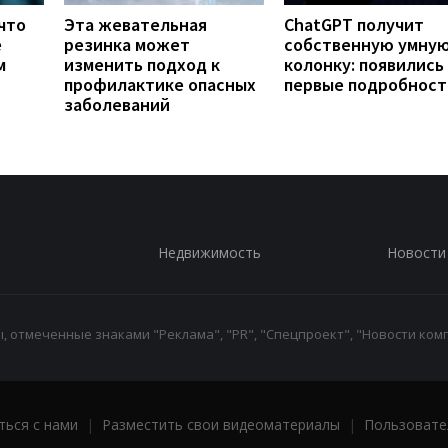
что
Эта жевательная
ChatGPT получит
е
резинка может
собственную умну
м
изменить подход к
колонку: появились
профилактике опасных
первые подробност
заболеваний
Недвижимость
Новости
 отмеченные знаками "Реклама", "PR", "Спецпроект", "Новости комп
ться с нами
|
Разместить свои видеоматериалы
|
Пользовате