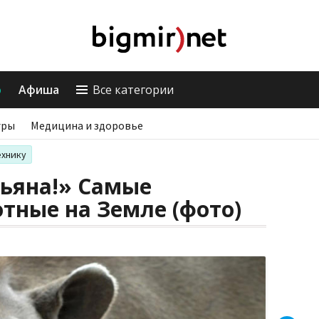
о
Афиша
Все категории
гры
Медицина и здоровье
ехнику
пьяна!» Самые
тные на Земле (фото)