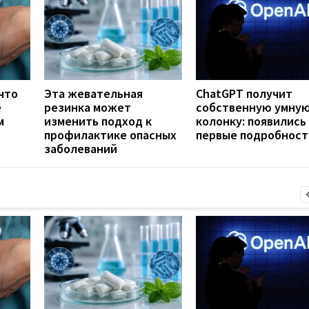
что
Эта жевательная
ChatGPT получит
е
резинка может
собственную умну
м
изменить подход к
колонку: появились
профилактике опасных
первые подробност
заболеваний