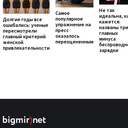
Не так
Самое
идеальна, к
популярное
Долгие годы все
кажется:
упражнение на
ошибались: ученые
названы тр
пресс
пересмотрели
главных
оказалось
главный критерий
минуса
переоцененным
женской
беспроводн
привлекательности
зарядки