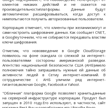
клиентов никаких действий и не скажется на
производительностиплатформы. Данные будут
автоматически расшифровываться, когда доступ к
нимпопытаются получить авторизованные пользователи.
Корпорация отмечает, что клиенты при желаниисмогут и
сами настроить шифрование данных. Как сообщает CNET,
в Googleуточнили, что не собираются передавать властям
ключи шифрования.
Отметим, что нововведение в Google CloudStorage
появилось на фоне скандала со слежкой за интернет-
пользователями состороны американской разведки.
Агентство национальной безопасности США (АНБ)имело
полномочия тайно запрашивать нужные ей данные об
активности людей в Сетиу интернет-компаний. В
сотрудничестве с АНБ уличили ряд интернет-
гигантов,включая Google, Facebook и Yahoo!.
"Облачная" платформа Google позволяет хранитьданные
на серверной инфраструктуре корпорации. Продукт был
запущен в 2010 году.Его используют, в частности, сайт
магазина Best Buy и разработчики игр Ubisoftи Rovio.