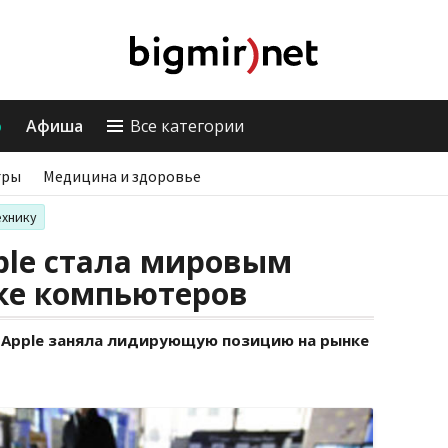
о
Афиша
Все категории
гры
Медицина и здоровье
ехнику
pple стала мировым
ке компьютеров
а Apple заняла лидирующую позицию на рынке