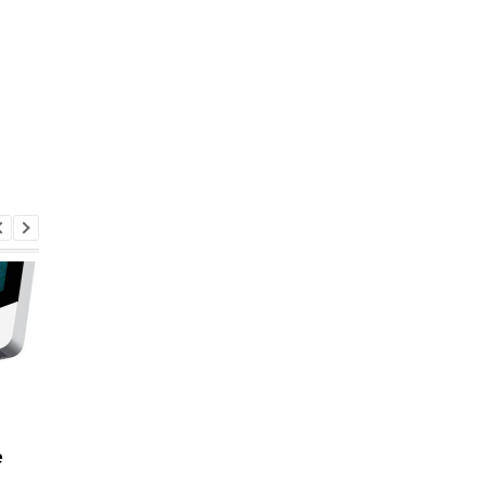
Назван самый любимый
Apple скупает памят
е
iPhone пользователей,
любой цене, но нов
и это не новый флагман
iPhone все равно мо