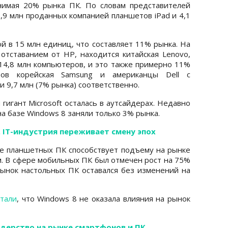
нимая 20% рынка ПК. По словам представителей
2,9 млн проданных компанией планшетов iPad и 4,1
й в 15 млн единиц, что составляет 11% рынка. На
отставанием от HP, находится китайская Lenovo,
14,8 млн компьютеров, и это также примерно 11%
ров корейская Samsung и американцы Dell с
 и 9,7 млн (7% рынка) соответственно.
гигант Microsoft осталась в аутсайдерах. Недавно
 базе Windows 8 заняли только 3% рынка.
. IT-индустрия переживает смену эпох
ие планшетных ПК способствует подъему на рынке
. В сфере мобильных ПК был отмечен рост на 75%
 рынок настольных ПК оставался без изменений на
тали
, что Windows 8 не оказала влияния на рынок
идерство на рынке смартфонов и ПК