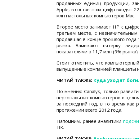
проданных единиц продукции, за
Apple, в состав этих цифр входят 2
млн настольных компьютеров Мас.
Второе место занимает HP с цифро
третьем месте, с незначительным 
продавшая в конце прошлого года 
рынка. Замыкают пятерку лиде
показателями в 11,7 млн (9% рынка)
Стоит отметить, что компьютерный 
выпущенные компанией планшеты на
ЧИТАЙ ТАКЖЕ:
Куда уходят боги
По мнению Canalys, только развит
персональных компьютеров в целом
за последний год, в то время как
протяжении всего 2012 года.
Напомним, ранее аналитики
подсчи
ПК.
ЧИТАЙ ТАКЖЕ:
Apple потеряла л