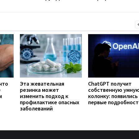
что
Эта жевательная
ChatGPT получит
е
резинка может
собственную умну
м
изменить подход к
колонку: появились
профилактике опасных
первые подробност
заболеваний