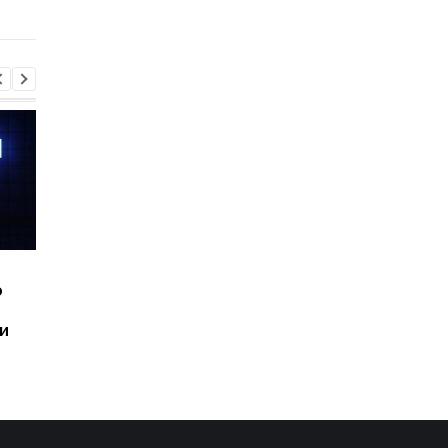
не хватить
Шесть смартфонов за
Назван самый люби
ю
год: Nothing готовит
iPhone пользователе
самый масштабный
и это не новый флаг
и
запуск в своей истории