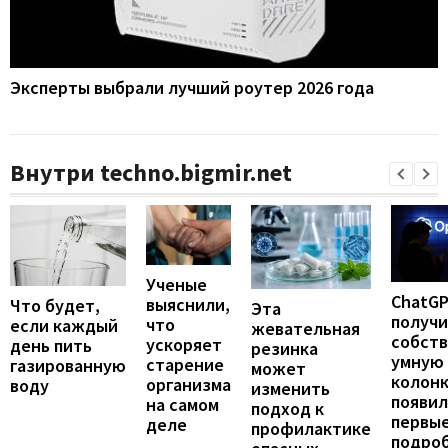
Эксперты выбрали лучший роутер 2026 года
Внутри techno.bigmir.net
Ученые
ChatG
выяснили,
Что будет,
Эта
получ
что
если каждый
жевательная
собст
ускоряет
день пить
резинка
умную
старение
газированную
может
колонк
организма
воду
изменить
появил
на самом
подход к
первы
деле
профилактике
подро