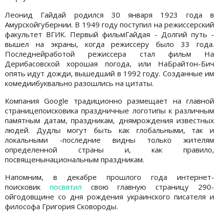
Леонид Гайдай родился 30 января 1923 года в
Амурскойгубернии. В 1949 году поступил на режиссерский
факультет ВГИК. Первый фильмГайдая - Долгий путь -
вышел на экраны, когда режиссеру было 33 года.
Последнейработой режиссера стал фильм На
Дерибасовской хорошая погода, или НаБрайтон-Бич
опять идут дожди, вышедший в 1992 году. Созданные им
комедиибуквально разошлись на цитаты.
Компания Google традиционно размещает на главной
страницепоисковика праздничные логотипы к различным
памятным датам, праздникам, днямрождения известных
людей. Дудлы могут быть как глобальными, так и
локальными -последние видны только жителям
определенной страны и, как правило,
посвященынациональным праздникам.
Напомним, в декабре прошлого года интернет-
поисковик
посвятил
свою главную страницу 290-
ойгодовщине со дня рождения украинского писателя и
философа Григория Сковороды.