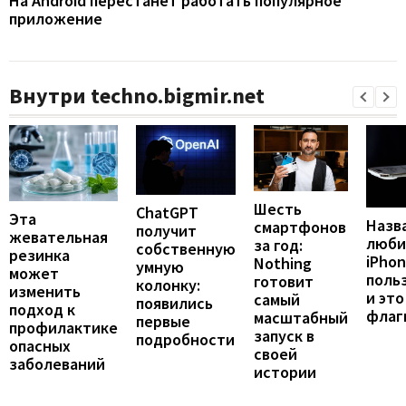
На Android перестанет работать популярное
приложение
Внутри techno.bigmir.net
Шесть
ChatGPT
Эта
Назв
смартфонов
получит
жевательная
люби
за год:
собственную
резинка
iPho
Nothing
умную
может
поль
готовит
колонку:
изменить
и это
самый
появились
подход к
флаг
масштабный
первые
профилактике
запуск в
подробности
опасных
своей
заболеваний
истории