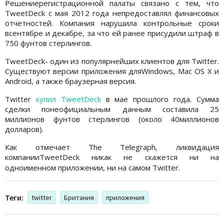
Решениерегистрационной палаты связано с тем, что
TweetDeck с мая 2012 года непредоставлял финансовых
отчетностей. Компания нарушила контрольные сроки
всентябре и декабре, за что ей ранее присудили штраф в
750 фунтов стерлингов.
TweetDeck- один из популярнейших клиентов для Twitter.
Существуют версии приложения дляWindows, Mac OS X и
Android, а также браузерная версия.
Twitter
купил TweetDeck
в мае прошлого года. Сумма
сделки понеофициальным данным составила 25
миллионов фунтов стерлингов (около 40миллионов
долларов).
Как отмечает The Telegraph, ликвидация
компанииTweetDeck никак не скажется ни на
одноименном приложении, ни на самом Twitter.
Теги:
twitter
Британия
приложения