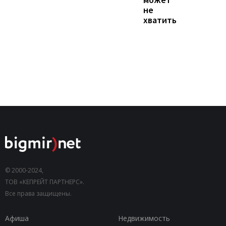
не
хватить
© 2000-2024,
ТОВ «КЕПРЕЙТ ПАРТНЕРС».
Все права защищены.
Афиша
Недвижимость