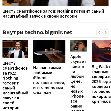
Шесть смартфонов за год: Nothing готовит самый
масштабный запуск в своей истории
Внутри techno.bigmir.net
Apple
скупает
Шесть
память
Big Walk 
Назван самый
смартфонов
по
главным
любимый
за год:
любой
сюрприз
iPhone
Nothing
цене,
2026 года
пользователей,
готовит
но
кооперат
и это не новый
самый
новых
головоло
флагман
масштабный
iPhone
покорила
запуск в
все
критиков
своей
равно
истории
может