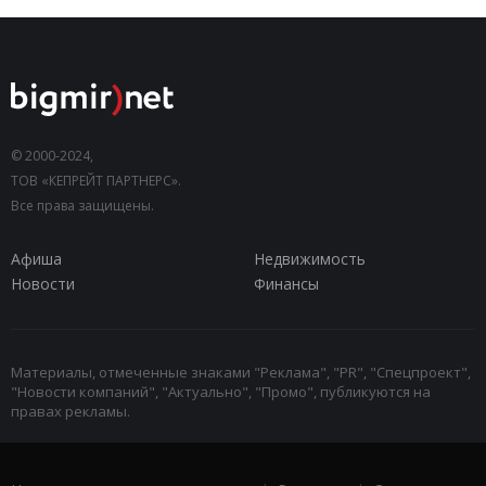
© 2000-2024,
ТОВ «КЕПРЕЙТ ПАРТНЕРС».
Все права защищены.
Афиша
Недвижимость
Новости
Финансы
Материалы, отмеченные знаками "Реклама", "PR", "Спецпроект",
"Новости компаний", "Актуально", "Промо", публикуются на
правах рекламы.