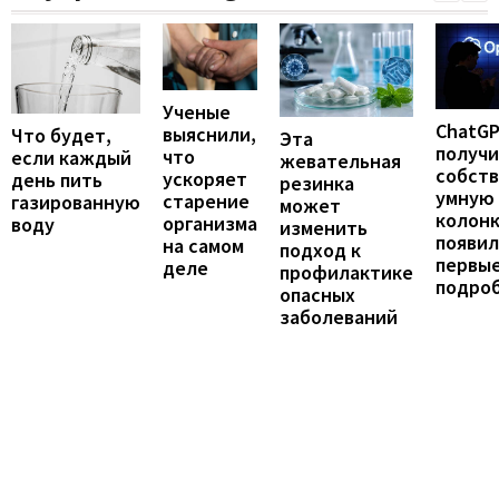
Ученые
ChatG
выяснили,
Что будет,
Эта
получ
что
если каждый
жевательная
собст
ускоряет
день пить
резинка
умную
старение
газированную
может
колонк
организма
воду
изменить
появил
на самом
подход к
первы
деле
профилактике
подро
опасных
заболеваний